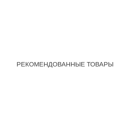
Белый
Золотой
Красный
Лайм
Фиолетовый, темный
Черный
57893
Чехол для Xiaomi Poco X4 Pro Exeline (книжка)
399 грн.
259 грн.
ЦЕНА:
РЕКОМЕНДОВАННЫЕ ТОВАРЫ
Купить
-46%