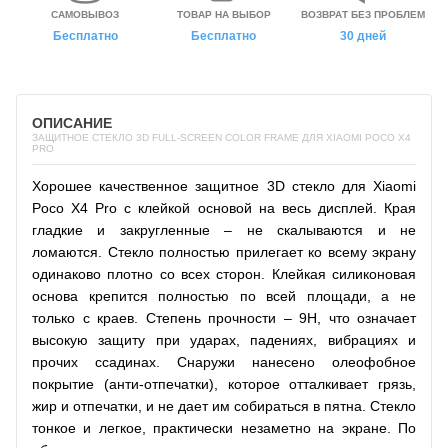
САМОВЫВОЗ
ТОВАР НА ВЫБОР
ВОЗВРАТ БЕЗ ПРОБЛЕМ
Бесплатно
Бесплатно
30 дней
ОПИСАНИЕ
ЗАЩИТНОЕ СТЕКЛО 3D FULL-SCREEN COLOR FRAME ДЛЯ XIAOMI POCO X4
PRO
Хорошее качественное защитное 3D стекло для Xiaomi
Poco X4 Pro с клейкой основой на весь дисплей. Края
гладкие и закругленные – не скалываются и не
ломаются. Стекло полностью прилегает ко всему экрану
одинаково плотно со всех сторон. Клейкая силиконовая
основа крепится полностью по всей площади, а не
только с краев. Степень прочности – 9H, что означает
высокую защиту при ударах, падениях, вибрациях и
прочих ссадинах. Снаружи нанесено олеофобное
покрытие (анти-отпечатки), которое отталкивает грязь,
жир и отпечатки, и не дает им собираться в пятна. Стекло
тонкое и легкое, практически незаметно на экране. По