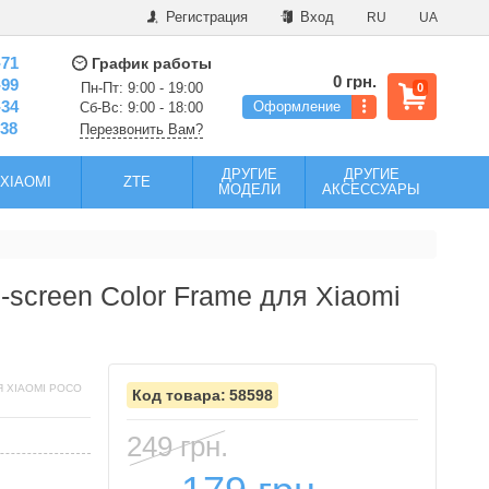
Регистрация
Вход
RU
UA
-71
График работы
0 грн.
-99
Пн-Пт: 9:00 - 19:00
0
-34
Оформление
Сб-Вс: 9:00 - 18:00
-38
Перезвонить Вам?
ДРУГИЕ
ДРУГИЕ
XIAOMI
ZTE
МОДЕЛИ
АКСЕССУАРЫ
-screen Color Frame для Xiaomi
 XIAOMI POCO
58598
249 грн.