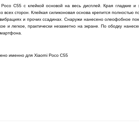
 Poco C55 с клейкой основой на весь дисплей. Края гладкие и 
о всех сторон. Клейкая силиконовая основа крепится полностью по
 вибрациях и прочих ссадинах. Снаружи нанесено олеофобное покры
нкое и легкое, практически незаметно на экране. По ободку нан
смартфона.
чено именно для Xiaomi Poco C55