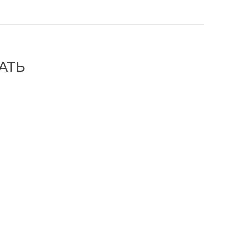
АТЬ
-32%