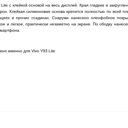
Lite с клейкой основой на весь дисплей. Края гладкие и закругл
орон. Клейкая силиконовая основа крепится полностью по всей пло
циях и прочих ссадинах. Снаружи нанесено олеофобное покрыти
нкое и легкое, практически незаметно на экране. По ободку нан
смартфона.
ено именно для Vivo Y93 Lite