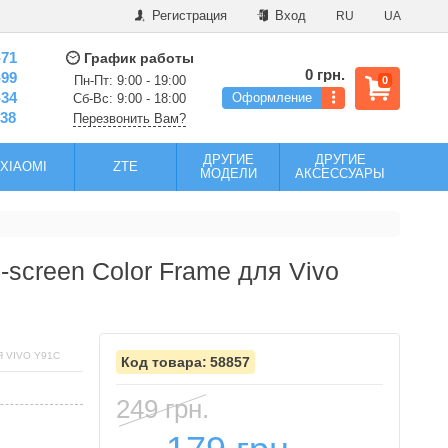
Регистрация
Вход
RU
UA
-71
График работы
0 грн.
-99
Пн-Пт: 9:00 - 19:00
0
-34
Оформление
Сб-Вс: 9:00 - 18:00
-38
Перезвонить Вам?
ДРУГИЕ
ДРУГИЕ
XIAOMI
ZTE
МОДЕЛИ
АКСЕССУАРЫ
-screen Color Frame для Vivo
 VIVO Y91C
58857
249 грн.