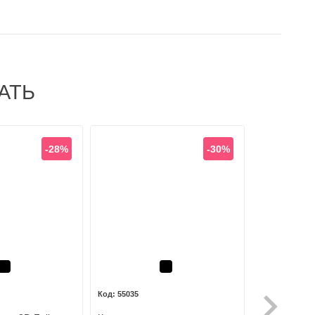
АТЬ
-28%
-30%
Черный
Черный
55035