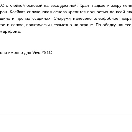
C с клейкой основой на весь дисплей. Края гладкие и закругле
орон. Клейкая силиконовая основа крепится полностью по всей пло
циях и прочих ссадинах. Снаружи нанесено олеофобное покрыти
нкое и легкое, практически незаметно на экране. По ободку нан
смартфона.
чено именно для Vivo Y91C