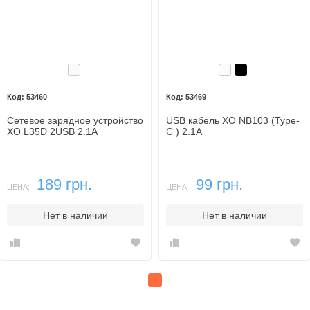
Белый
Белый
Черный
53460
53469
Сетевое зарядное устройство
USB кабель XO NB103 (Type-
XO L35D 2USB 2.1A
C ) 2.1A
189 грн.
99 грн.
ЦЕНА:
ЦЕНА:
Нет в наличии
Нет в наличии