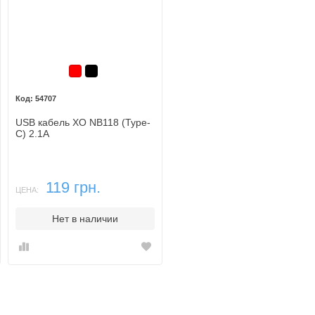
Красный
Черный
54707
USB кабель XO NB118 (Type-
C) 2.1A
119 грн.
ЦЕНА:
Нет в наличии