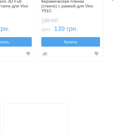
ло 3D Full-
Керамическая пленка
Гидрогелев
Frame для Vivo
(стекло) с рамкой для Vivo
пленка Pro 
Y91C
Y91C
199 грн.
299 грн.
грн.
139 грн.
159
ЦЕНА:
ЦЕНА:
упить
Купить