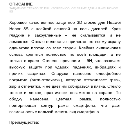
ОПИСАНИЕ
ЗАЩИТНОЕ СТЕКЛО 3D FULL-SCREEN COLOR FRAME ДЛЯ HUAWEI HONOR
8S
Хорошее качественное защитное 3D стекло для Huawei
Honor 8S с клейкой основой на весь дисплей. Края
гладкие и закругленные – не скалываются и не
ломаются. Стекло полностью прилегает ко всему экрану
одинаково плотно со всех сторон. Клейкая силиконовая
основа крепится полностью по всей площади, а не
только с краев. Степень прочности – 9H, что означает
высокую защиту при ударах, падениях, вибрациях и
прочих ссадинах. Снаружи нанесено олеофобное
покрытие (анти-отпечатки), которое отталкивает грязь,
жир и отпечатки, и не дает им собираться в пятна. Стекло
тонкое и легкое, практически незаметно на экране. По
ободку нанесена цветная рамка, полностью
повторяющая контур рамы смартфона, что дает
возможность с пользой менять вид смартфона.
Преимущества: