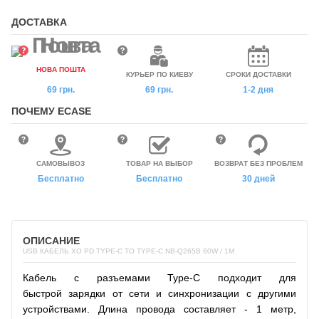
ДОСТАВКА
НОВА ПОШТА
КУРЬЕР ПО КИЕВУ
СРОКИ ДОСТАВКИ
69 грн.
69 грн.
1-2 дня
ПОЧЕМУ ECASE
САМОВЫВОЗ
ТОВАР НА ВЫБОР
ВОЗВРАТ БЕЗ ПРОБЛЕМ
Бесплатно
Бесплатно
30 дней
ОПИСАНИЕ
USB КАБЕЛЬ XO PD TYPE-C TO TYPE-C NB-Q265B 60W / 1M
Кабель
с разъемами Type-C подходит
для
быстрой
зарядки
от сети и синхронизации с другими
устройствами.
Длина провода составляет - 1 метр,