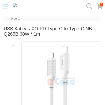
0
Type-C
USB Кабель XO PD Type-C to Type-C NB-
Q265B 60W / 1m