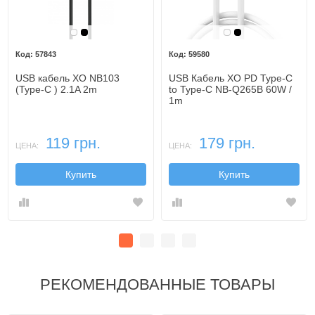
Белый
Черный
Белый
Черный
57843
59580
USB кабель XO NB103
USB Кабель XO PD Type-C
(Type-C ) 2.1A 2m
to Type-C NB-Q265B 60W /
1m
119 грн.
179 грн.
ЦЕНА:
ЦЕНА:
Купить
Купить
РЕКОМЕНДОВАННЫЕ ТОВАРЫ