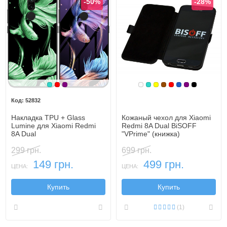
-50%
-28%
Бирюзовый
Красный
Фиолетовый, темный
Белый
Бирюзовый
Желтый
Коричневый
Красный
Синий, темн
Фиолетовы
Черный
52832
Накладка TPU + Glass
Кожаный чехол для Xiaomi
Lumine для Xiaomi Redmi
Redmi 8A Dual BiSOFF
8A Dual
"VPrime" (книжка)
299 грн.
699 грн.
149 грн.
499 грн.
ЦЕНА:
ЦЕНА:
Купить
Купить
(1)