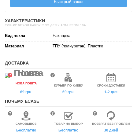
Быстрый заказ
ХАРАКТЕРИСТИКИ
TPU+PC ЧЕХОЛ HARDY RING ДЛЯ XIAOMI REDMI 10A
Вид чехла
Накладка
Материал
ТПУ (полиуретан), Пластик
ДОСТАВКА
НОВА ПОШТА
КУРЬЕР ПО КИЕВУ
СРОКИ ДОСТАВКИ
69 грн.
69 грн.
1-2 дня
ПОЧЕМУ ECASE
САМОВЫВОЗ
ТОВАР НА ВЫБОР
ВОЗВРАТ БЕЗ ПРОБЛЕМ
Бесплатно
Бесплатно
30 дней