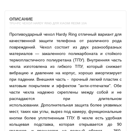
ОПИСАНИЕ
TPU+PC ЧЕХОЛ HARDY RING ДЛЯ XIAOMI REDMI 10A
Противоударный чехол Hardy Ring отличный вариант для
качественной защити телефона от различного рода
повреждений. Чехол состоит из двух разнообразных
материалов — закаленного поликарбоната и стойкого
термопластичного полиуретана (ТПУ). Внутренняя часть
чехла изготовлена из гибкого ТПУ, который снижает
вибрацию и давление на корпус, хорошо амортизирует
при падении. Внешняя часть - прочный легкий пластик с
матовым покрытием и эффектом "анти-отпечатки". Обе
части чехла надежно скреплены между собой и не
распадаются при длительном
использовании. Дополнительная защита более уязвимых
мест, таких как углы, вырез под камеру, функциональные
кнопки более уплотненным ТПУ. В чехле есть удобная
кольцевая подставка, которая открывается до 90
градусов, и вращается на полный оборот — 360.