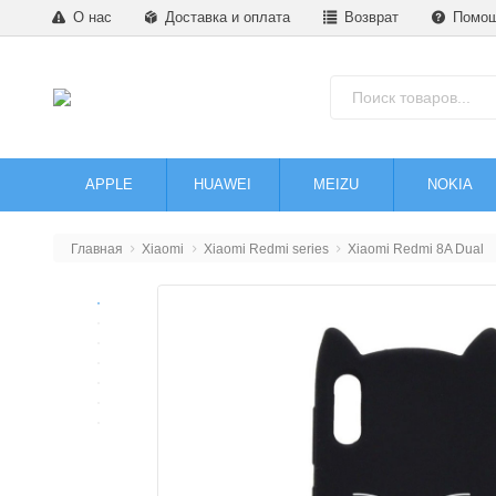
О нас
Доставка и оплата
Возврат
Помо
APPLE
HUAWEI
MEIZU
NOKIA
Главная
Xiaomi
Xiaomi Redmi series
Xiaomi Redmi 8A Dual