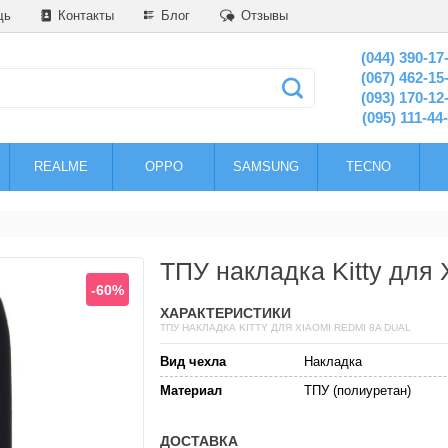
щь
Контакты
Блог
Отзывы
(044) 390-17
(067) 462-15
(093) 170-12
(095) 111-44
REALME
OPPO
SAMSUNG
TECNO
ТПУ накладка Kitty для 
-60%
ХАРАКТЕРИСТИКИ
ТПУ НАКЛАДКА KITTY ДЛЯ XIAOMI REDMI 8A DUAL
Вид чехла
Накладка
Материал
ТПУ (полиуретан)
ДОСТАВКА