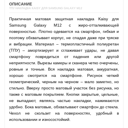
ОПИСАНИЕ
ТПУ НАКЛАДКА KAISY ДЛЯ SAMSUNG GALAXY M12
Практичная матовая защитная накладка Kaisy для
Samsung Galaxy M12 с жиро-отталкивающей
поверхностью. Плотно одевается на смартфон, гибкая и
поэтому обхватывает корпус, не спадая даже при тряске
и вибрации. Материал – термопластичный полиуретан
(ТПУ) – амортизирует и сглаживает удары, не давая
смартфону повредиться от падения или другой
неприятности. Вырезы камеры и сканера четко очерчены,
ровные и точные. Вся накладка матовая, аккуратная,
хорошо смотрится на смартфоне. Рисунок четкий
геометрический, черным на черном – мало заметно, но
стильно. Вверху просто матовый участок без рисунка, но
также с матовым покрытием. Кнопки закрытые, цельные,
не выпадают, являясь частью накладки, нажимаются
удобно. Бока матовые, обхватывают смартфон до стекла.
Чехол не скользит на поверхностях, удобный в
использовании и износостойкий.