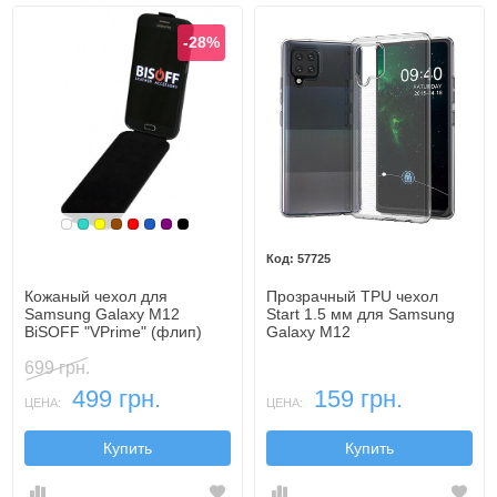
-28%
Белый
Бирюзовый
Желтый
Коричневый
Красный
Синий, темный
Фиолетовый, темный
Черный
57725
Кожаный чехол для
Прозрачный TPU чехол
Samsung Galaxy M12
Start 1.5 мм для Samsung
BiSOFF "VPrime" (флип)
Galaxy M12
699 грн.
499 грн.
159 грн.
ЦЕНА:
ЦЕНА:
Купить
Купить