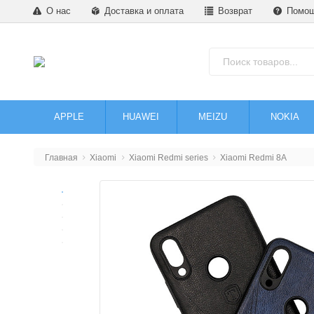
О нас
Доставка и оплата
Возврат
Помо
APPLE
HUAWEI
MEIZU
NOKIA
Главная
Xiaomi
Xiaomi Redmi series
Xiaomi Redmi 8A