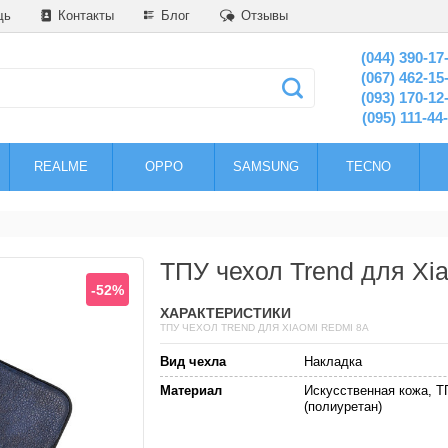
щь
Контакты
Блог
Отзывы
(044) 390-17
(067) 462-15
(093) 170-12
(095) 111-44
REALME
OPPO
SAMSUNG
TECNO
ТПУ чехол Trend для Xi
-52%
ХАРАКТЕРИСТИКИ
ТПУ ЧЕХОЛ TREND ДЛЯ XIAOMI REDMI 8A
Вид чехла
Накладка
Материал
Искусственная кожа, Т
(полиуретан)