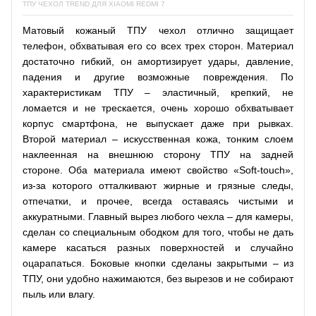
ТПУ ЧЕХОЛ TREND ДЛЯ XIAOMI REDMI 7
Матовый кожаный ТПУ чехол отлично защищает
телефон, обхватывая его со всех трех сторон. Материал
достаточно гибкий, он амортизирует удары, давление,
падения и другие возможные повреждения. По
характеристикам ТПУ – эластичный, крепкий, не
ломается и не трескается, очень хорошо обхватывает
корпус смартфона, не выпускает даже при рывках.
Второй материал – искусственная кожа, тонким слоем
наклеенная на внешнюю сторону ТПУ на задней
стороне. Оба материала имеют свойство «Soft-touch»,
из-за которого отталкивают жирные и грязные следы,
отпечатки, и прочее, всегда оставаясь чистыми и
аккуратными. Главный вырез любого чехла – для камеры,
сделан со специальным ободком для того, чтобы не дать
камере касаться разных поверхностей и случайно
оцарапаться. Боковые кнопки сделаны закрытыми – из
ТПУ, они удобно нажимаются, без вырезов и не собирают
пыль или влагу.