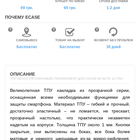
КУРЬЕР ПО КИЕВУ
СРОКИ ДОСТАВКИ
69 грн.
69 грн.
1-2 дня
ПОЧЕМУ ECASE
САМОВЫВОЗ
ТОВАР НА ВЫБОР
ВОЗВРАТ БЕЗ ПРОБЛЕМ
Бесплатно
Бесплатно
30 дней
ОПИСАНИЕ
ТПУ ЧЕХОЛ (ПРОЗРАЧНЫЙ) TRANSPARENT ДЛЯ XIAOMI MI NOTE 10 PRO
Великолепная ТПУ накладка из прозрачной серии,
оснащенная всеми необходимыми функциями для
защиты смартфона. Материал ТПУ – гибкий и прочный,
достаточно эластичный – не ломается, не трескает,
прозрачный настолько, что практически незаметен
надетым на корпусе. Толщина ТПУ около 1 мм. Кнопки
закрытые, они вытиснены на боках, все бока более
матовые и немного шершавые из-за микро-рифления,