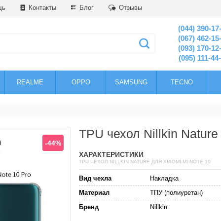
щь
Контакты
Блог
Отзывы
(044) 390-17
(067) 462-15
(093) 170-12
(095) 111-44
REALME
OPPO
SAMSUNG
TECNO
TPU чехол Nillkin Nature
-44%
ХАРАКТЕРИСТИКИ
TPU ЧЕХОЛ NILLKIN NATURE ДЛЯ XIAOMI MI NOTE 10
Вид чехла
Накладка
Материал
ТПУ (полиуретан)
Бренд
Nillkin