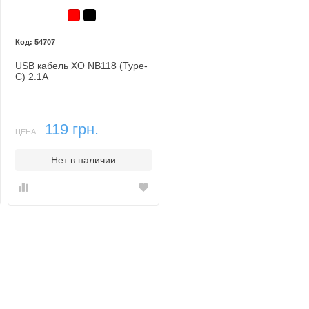
Красный
Черный
54707
USB кабель XO NB118 (Type-
C) 2.1A
119 грн.
ЦЕНА:
Нет в наличии