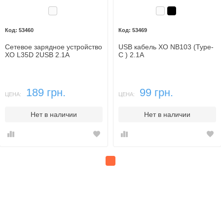
Белый
Белый
Черный
53460
53469
Сетевое зарядное устройство
USB кабель XO NB103 (Type-
XO L35D 2USB 2.1A
C ) 2.1A
189 грн.
99 грн.
ЦЕНА:
ЦЕНА:
Нет в наличии
Нет в наличии