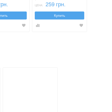
грн.
259 грн.
49 
ЦЕНА:
ЦЕНА:
упить
Купить