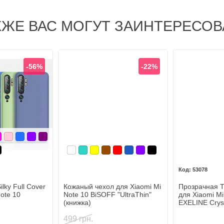
КЖЕ ВАС МОГУТ ЗАИНТЕРЕСОВ
-56%
-22%
й
ный
алиновый
Розовый
Синий
Фиолетовый
Фиолетовый, темный
ерный
Белый
Бирюзовый
Желтый
Коричневый
Красный
Синий, темный
Фиолетовый
Черный
53078
lky Full Cover
Кожаный чехол для Xiaomi Mi
Прозрачная 
ote 10
Note 10 BiSOFF "UltraThin"
для Xiaomi Mi
(книжка)
EXELINE Cryst
0,5мм)
499 грн.