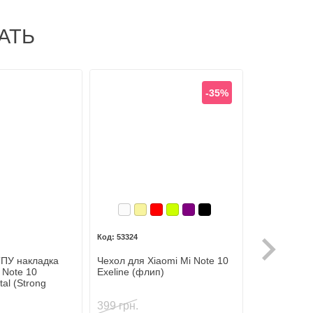
АТЬ
-35%
Белый
Золотой
Красный
Лайм
Фиолетовый, темный
Черный
53324
ТПУ накладка
Чехол для Xiaomi Mi Note 10
Защитная п
 Note 10
Exeline (флип)
для Xiaomi 
al (Strong
(ультрапро
399 грн.
79 грн.