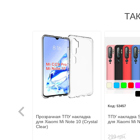
ТА
Бежевый
Голубой
Зелены
Крас
М
Ч
53457
Прозрачная ТПУ накладка
ТПУ накладка Si
для Xiaomi Mi Note 10 (Crystal
для Xiaomi Mi N
Clear)
299 грн.