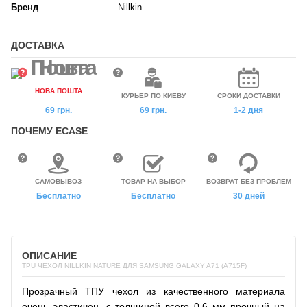
Бренд
Nillkin
ДОСТАВКА
НОВА ПОШТА
КУРЬЕР ПО КИЕВУ
СРОКИ ДОСТАВКИ
69 грн.
69 грн.
1-2 дня
ПОЧЕМУ ECASE
САМОВЫВОЗ
ТОВАР НА ВЫБОР
ВОЗВРАТ БЕЗ ПРОБЛЕМ
Бесплатно
Бесплатно
30 дней
ОПИСАНИЕ
TPU ЧЕХОЛ NILLKIN NATURE ДЛЯ SAMSUNG GALAXY A71 (A715F)
Прозрачный ТПУ чехол из качественного материала
очень эластичен, с толщиной всего 0,6 мм прочный на