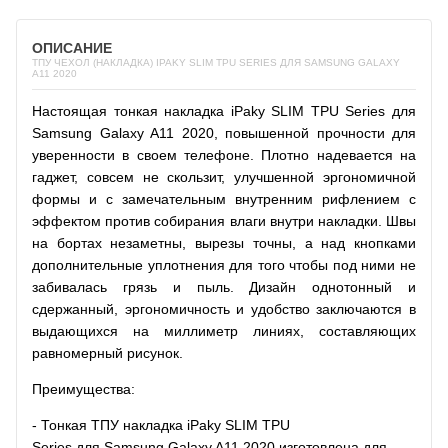
ОПИСАНИЕ
ТПУ ЧЕХОЛ (НАКЛАДКА) IPAKY SLIM TPU SERIES ДЛЯ SAMSUNG GALAXY
A11 2020
Настоящая тонкая накладка iPaky SLIM TPU Series для
Samsung Galaxy A11 2020, повышенной прочности для
уверенности в своем телефоне. Плотно надевается на
гаджет, совсем не скользит, улучшенной эргономичной
формы и с замечательным внутренним рифлением с
эффектом против собирания влаги внутри накладки. Швы
на бортах незаметны, вырезы точны, а над кнопками
дополнительные уплотнения для того чтобы под ними не
забивалась грязь и пыль. Дизайн однотонный и
сдержанный, эргономичность и удобство заключаются в
выдающихся на миллиметр линиях, составляющих
равномерный рисунок.
Преимущества:
- Тонкая ТПУ накладка iPaky SLIM TPU
Series для Samsung Galaxy A11 2020 изготовлена для