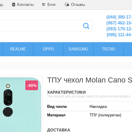
щь
Контакты
Блог
Отзывы
(044) 390-17
(067) 462-15
(093) 170-12
(095) 111-44
REALME
OPPO
SAMSUNG
TECNO
ТПУ чехол Molan Cano S
-40%
ХАРАКТЕРИСТИКИ
ТПУ ЧЕХОЛ MOLAN CANO SMOOTH ДЛЯ XIAOMI REDMI 8
Вид чехла
Накладка
Материал
ТПУ (полиуретан)
ДОСТАВКА