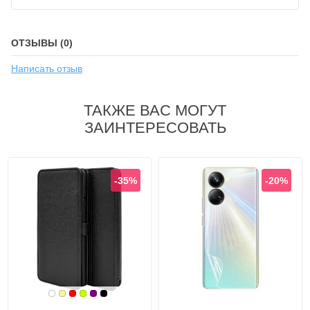
ОТЗЫВЫ (0)
Написать отзыв
ТАКЖЕ ВАС МОГУТ
ЗАИНТЕРЕСОВАТЬ
-35%
-20%
Белый
Золотой
Красный
Лайм
Фиолетовый, темный
Черный