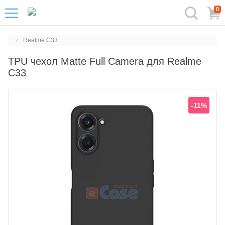
0
Realme C33
TPU чехол Matte Full Camera для Realme
C33
-11%