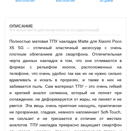
Бесплатно
Бесплатно
30 дней
ОПИСАНИЕ
TPU ЧЕХОЛ MATTE ДЛЯ XIAOMI POCO X5 5G (ОДНОТОННЫЙ)
Полностью
матовая ТПУ накладка Matte для Xiaomi Poco
X5 5G
– отличный эластичный аксессуар с очень
плотным облеганием для смартфона. Отличительная
черта данных накладок в том, что они отливаются в
формах с рельефом кнопок, расположенных на
телефоне, что очень удобно так как их не нужно сильно
вдавливать и искать в прорезях, и также в них не
забивается пыль. Сам материал ТПУ – это очень гибкий
и крепкий аналог силикона, который не лопнет при
охлаждении, не деформируется от жары, не линяет и не
рвется. Эта вещь очень приятная наощупь, практически
не прозрачная, гладкая, немного напоминает Soft-Touch,
не скользит и не трескается в отличие от жестких
аналогов. ТПУ накладка прекрасно защищает смартфон