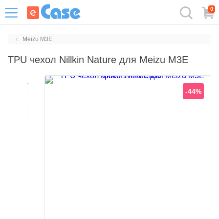
0
Meizu M3E
TPU чехол Nillkin Nature для Meizu M3E
-44%