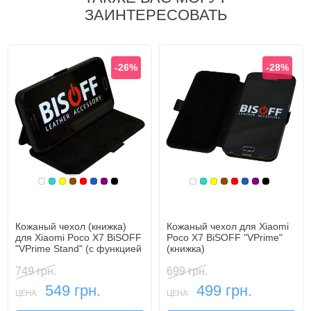
ЗАИНТЕРЕСОВАТЬ
-26%
-28%
Белый
Бирюзовый
Желтый
Коричневый
Красный
Синий, темный
Фиолетовый, темный
Черный
Белый
Бирюзовый
Желтый
Коричневый
Красный
Синий, темн
Фиолетовы
Черный
Кожаный чехол (книжка)
Кожаный чехол для Xiaomi
для Xiaomi Poco X7 BiSOFF
Poco X7 BiSOFF "VPrime"
"VPrime Stand" (с функцией
(книжка)
подставки)
749 грн.
699 грн.
549 грн.
499 грн.
ЦЕНА:
ЦЕНА: