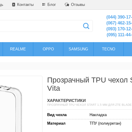
щь
Контакты
Блог
Отзывы
(044) 390-17
(067) 462-15
(093) 170-12
(095) 111-44
REALME
OPPO
SAMSUNG
TECNO
Прозрачный TPU чехол S
Vita
ХАРАКТЕРИСТИКИ
ПРОЗРАЧНЫЙ TPU ЧЕХОЛ START 1.5 ММ ДЛЯ ZTE BLADE 
Вид чехла
Накладка
Материал
ТПУ (полиуретан)