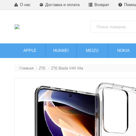
О нас
Доставка и оплата
Возврат
Помо
APPLE
HUAWEI
MEIZU
NOKIA
Главная
ZTE
ZTE Blade V40 Vita