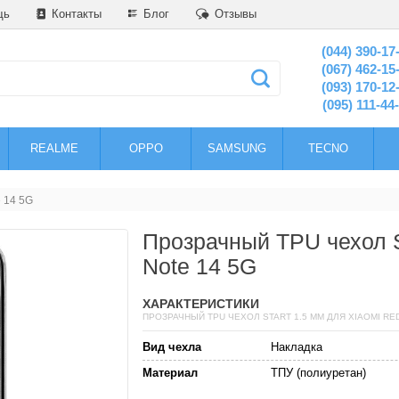
щь
Контакты
Блог
Отзывы
(044) 390-17
(067) 462-15
(093) 170-12
(095) 111-44
REALME
OPPO
SAMSUNG
TECNO
e 14 5G
Прозрачный TPU чехол S
Note 14 5G
ХАРАКТЕРИСТИКИ
ПРОЗРАЧНЫЙ TPU ЧЕХОЛ START 1.5 ММ ДЛЯ XIAOMI RED
Вид чехла
Накладка
Материал
ТПУ (полиуретан)