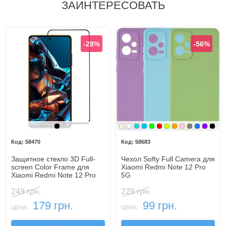
ЗАИНТЕРЕСОВАТЬ
-28%
-56%
Черный
Бежевый
Белый
Бирюзовый
Голубой
Зеленый
Красный
Лайм
Оранжевый
Розовый
Серый
Синий
Фиоле
Чер
58470
58683
Защитное стекло 3D Full-
Чехол Softy Full Camera для
screen Color Frame для
Xiaomi Redmi Note 12 Pro
Xiaomi Redmi Note 12 Pro
5G
5G
249 грн.
229 грн.
179 грн.
99 грн.
ЦЕНА:
ЦЕНА: