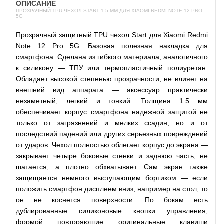
ОПИСАНИЕ
ПРОЗРАЧНЫЙ TPU ЧЕХОЛ START 1.5 ММ ДЛЯ XIAOMI REDMI NOTE 12 PRO
5G
Прозрачный защитный TPU чехол Start для Xiaomi Redmi
Note 12 Pro 5G. Базовая полезная накладка для
смартфона. Сделана из гибкого материала, аналогичного
к силикону — ТПУ или термопластичный полиуретан.
Обладает высокой степенью прозрачности, не влияет на
внешний вид аппарата — аксессуар практически
незаметный, легкий и тонкий. Толщина 1.5 мм
обеспечивает корпус смартфона надежной защитой не
только от загрязнений и мелких ссадин, но и от
последствий падений или других серьезных повреждений
от ударов. Чехол полностью облегает корпус до экрана —
закрывает четыре боковые стенки и заднюю часть, не
шатается, а плотно обхватывает. Сам экран также
защищается немного выступающим бортиком — если
положить смартфон дисплеем вниз, например на стол, то
он не коснется поверхности. По бокам есть
дублированные силиконовые кнопки управления,
формой повторяющие оригинальные клавиши