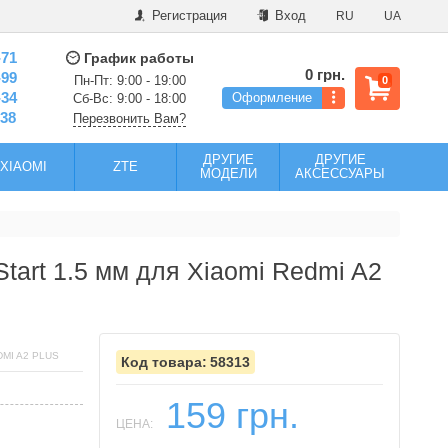
Регистрация
Вход
RU
UA
-71
График работы
0 грн.
-99
Пн-Пт: 9:00 - 19:00
0
-34
Оформление
Сб-Вс: 9:00 - 18:00
-38
Перезвонить Вам?
ДРУГИЕ
ДРУГИЕ
XIAOMI
ZTE
МОДЕЛИ
АКСЕССУАРЫ
tart 1.5 мм для Xiaomi Redmi A2
MI A2 PLUS
58313
159 грн.
ЦЕНА: