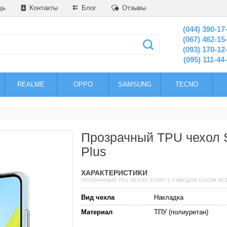
щь
Контакты
Блог
Отзывы
(044) 390-17
(067) 462-15
(093) 170-12
(095) 111-44
REALME
OPPO
SAMSUNG
TECNO
Прозрачный TPU чехол S
Plus
ХАРАКТЕРИСТИКИ
ПРОЗРАЧНЫЙ TPU ЧЕХОЛ START 1.5 ММ ДЛЯ XIAOMI RED
Вид чехла
Накладка
Материал
ТПУ (полиуретан)