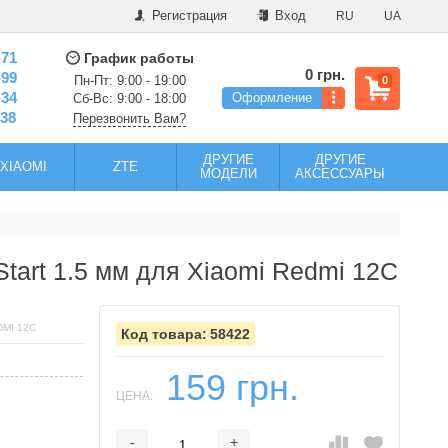
Регистрация
Вход
RU
UA
-71
График работы
0 грн.
-99
Пн-Пт: 9:00 - 19:00
0
-34
Оформление
Сб-Вс: 9:00 - 18:00
-38
Перезвонить Вам?
ДРУГИЕ
ДРУГИЕ
XIAOMI
ZTE
МОДЕЛИ
АКСЕССУАРЫ
tart 1.5 мм для Xiaomi Redmi 12C
MI 12C
58422
159 грн.
ЦЕНА:
-
+