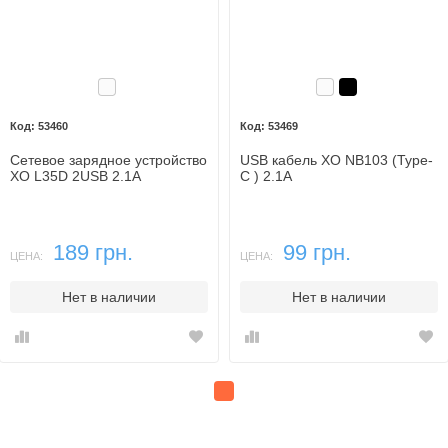
Белый
Белый
Черный
53460
53469
Сетевое зарядное устройство
USB кабель XO NB103 (Type-
XO L35D 2USB 2.1A
C ) 2.1A
189 грн.
99 грн.
ЦЕНА:
ЦЕНА:
Нет в наличии
Нет в наличии