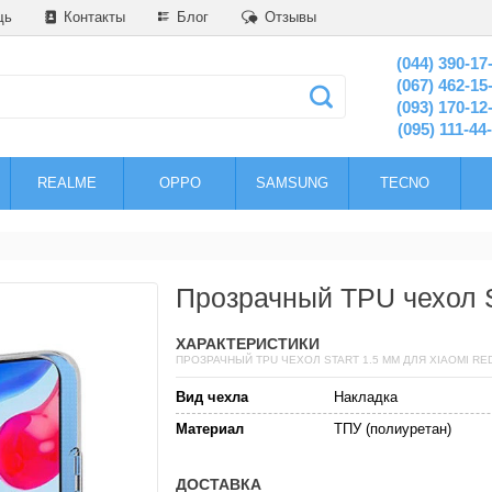
щь
Контакты
Блог
Отзывы
(044) 390-17
(067) 462-15
(093) 170-12
(095) 111-44
REALME
OPPO
SAMSUNG
TECNO
Прозрачный TPU чехол S
ХАРАКТЕРИСТИКИ
ПРОЗРАЧНЫЙ TPU ЧЕХОЛ START 1.5 ММ ДЛЯ XIAOMI RED
Вид чехла
Накладка
Материал
ТПУ (полиуретан)
ДОСТАВКА