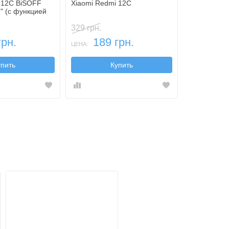
 12C BiSOFF
Xiaomi Redmi 12C
Full Camera
" (с функцией
Xiaomi Red
329 грн.
179 грн.
грн.
189 грн.
169
ЦЕНА:
ЦЕНА:
упить
Купить