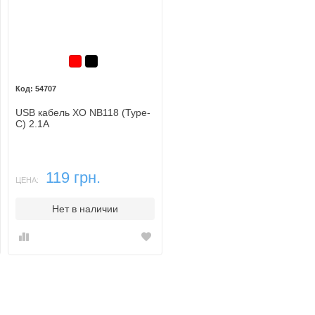
Красный
Черный
54707
USB кабель XO NB118 (Type-
C) 2.1A
119 грн.
ЦЕНА:
Нет в наличии