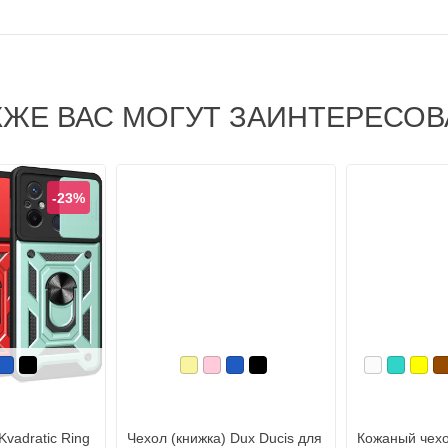
КЖЕ ВАС МОГУТ ЗАИНТЕРЕСОВ
-23%
ый
асный
Синий, темный
Черный
Золотой
Розовый
Синий, темный
Черный
Белый
Бирюзо
Жел
К
vadratic Ring
Чехол (книжка) Dux Ducis для
Кожаный чехо