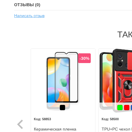
ОТЗЫВЫ (0)
Написать отзыв
ТА
-30%
Черный
Зелен
Кр
58853
58500
Керамическая пленка
TPU+PC чехол K