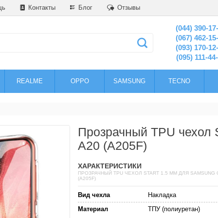
щь
Контакты
Блог
Отзывы
(044) 390-17
(067) 462-15
(093) 170-12
(095) 111-44
REALME
OPPO
SAMSUNG
TECNO
Прозрачный TPU чехол S
A20 (A205F)
ХАРАКТЕРИСТИКИ
ПРОЗРАЧНЫЙ TPU ЧЕХОЛ START 1.5 ММ ДЛЯ SAMSUNG 
(A205F)
Вид чехла
Накладка
Материал
ТПУ (полиуретан)