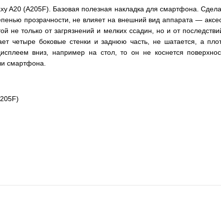
y A20 (A205F). Базовая полезная накладка для смартфона. Сдела
пенью прозрачности, не влияет на внешний вид аппарата — аксес
й не только от загрязнений и мелких ссадин, но и от последстви
ает четыре боковые стенки и заднюю часть, не шатается, а пло
плеем вниз, например на стол, то он не коснется поверхнос
ши смартфона.
A205F)