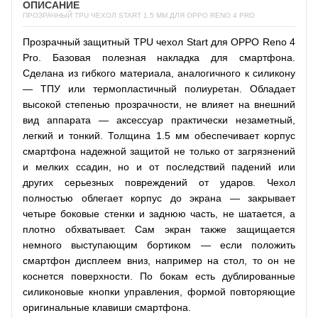
ОПИСАНИЕ
ПРОЗРАЧНЫЙ TPU ЧЕХОЛ START 1.5 ММ ДЛЯ OPPO RENO 4 PRO
Прозрачный защитный TPU чехол Start для OPPO Reno 4
Pro. Базовая полезная накладка для смартфона.
Сделана из гибкого материала, аналогичного к силикону
— ТПУ или термопластичный полиуретан. Обладает
высокой степенью прозрачности, не влияет на внешний
вид аппарата — аксессуар практически незаметный,
легкий и тонкий. Толщина 1.5 мм обеспечивает корпус
смартфона надежной защитой не только от загрязнений
и мелких ссадин, но и от последствий падений или
других серьезных повреждений от ударов. Чехол
полностью облегает корпус до экрана — закрывает
четыре боковые стенки и заднюю часть, не шатается, а
плотно обхватывает. Сам экран также защищается
немного выступающим бортиком — если положить
смартфон дисплеем вниз, например на стол, то он не
коснется поверхности. По бокам есть дублированные
силиконовые кнопки управления, формой повторяющие
оригинальные клавиши смартфона.