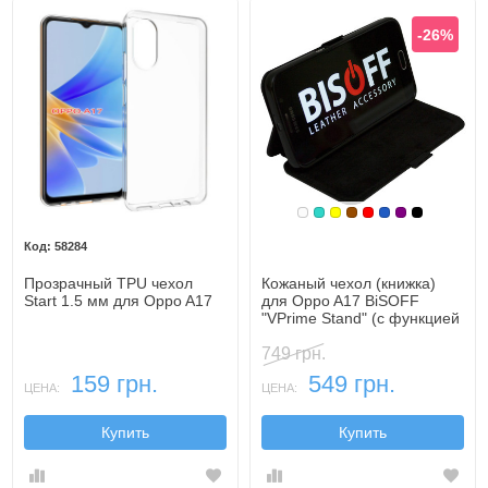
-26%
Белый
Бирюзовый
Желтый
Коричневый
Красный
Синий, темн
Фиолетовы
Черный
58284
Прозрачный TPU чехол
Кожаный чехол (книжка)
Start 1.5 мм для Oppo A17
для Oppo A17 BiSOFF
"VPrime Stand" (с функцией
подставки)
749 грн.
159 грн.
549 грн.
ЦЕНА:
ЦЕНА:
Купить
Купить