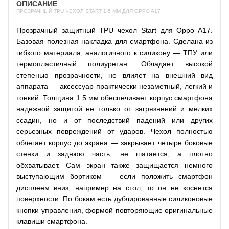
ОПИСАНИЕ
ПРОЗРАЧНЫЙ TPU ЧЕХОЛ START 1.5 ММ ДЛЯ OPPO A17
Прозрачный защитный TPU чехол Start для Oppo A17.
Базовая полезная накладка для смартфона. Сделана из
гибкого материала, аналогичного к силикону — ТПУ или
термопластичный полиуретан. Обладает высокой
степенью прозрачности, не влияет на внешний вид
аппарата — аксессуар практически незаметный, легкий и
тонкий. Толщина 1.5 мм обеспечивает корпус смартфона
надежной защитой не только от загрязнений и мелких
ссадин, но и от последствий падений или других
серьезных повреждений от ударов. Чехол полностью
облегает корпус до экрана — закрывает четыре боковые
стенки и заднюю часть, не шатается, а плотно
обхватывает. Сам экран также защищается немного
выступающим бортиком — если положить смартфон
дисплеем вниз, например на стол, то он не коснется
поверхности. По бокам есть дублированные силиконовые
кнопки управления, формой повторяющие оригинальные
клавиши смартфона.