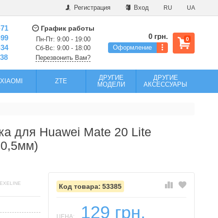
Регистрация
Вход
RU
UA
-71
График работы
0 грн.
-99
Пн-Пт: 9:00 - 19:00
0
-34
Оформление
Сб-Вс: 9:00 - 18:00
-38
Перезвонить Вам?
ДРУГИЕ
ДРУГИЕ
XIAOMI
ZTE
МОДЕЛИ
АКСЕССУАРЫ
а для Huawei Mate 20 Lite
 0,5мм)
 EXELINE
53385
129 грн.
ЦЕНА: