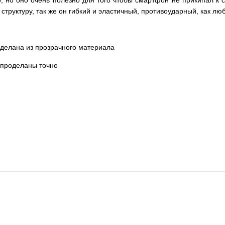
, но оно очень полезно для того чтобы смартфон не прикипал к 
труктуру, так же он гибкий и эластичный, противоударный, как лю
 сделана из прозрачного материала
 проделаны точно