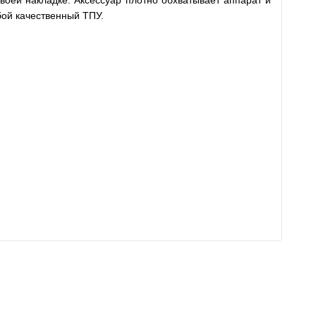
своей накладке. Аксессуар плотно обхватывает аппарат и
бой качественный ТПУ.