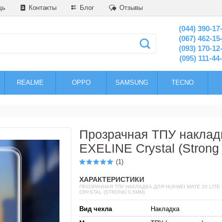
щь
Контакты
Блог
Отзывы
(044) 390-17
(067) 462-15
(093) 170-12
(095) 111-44
REALME
OPPO
SAMSUNG
TECNO
Прозрачная ТПУ накладк
EXELINE Crystal (Strong
(1)
ХАРАКТЕРИСТИКИ
ПРОЗРАЧНАЯ ТПУ НАКЛАДКА ДЛЯ HUAWEI MATE 20 LITE
CRYSTAL (STRONG 0,5ММ)
Вид чехла
Накладка