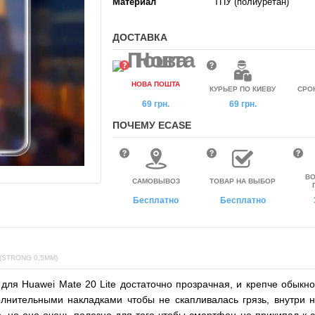
Материал
ТПУ (полиуретан)
ДОСТАВКА
НОВА ПОШТА
КУРЬЕР ПО КИЕВУ
СРО
69 грн.
69 грн.
ПОЧЕМУ ECASE
ВО
САМОВЫВОЗ
ТОВАР НА ВЫБОР
Бесплатно
Бесплатно
(STRONG 0,5ММ)
для Huawei Mate 20 Lite
достаточно прозрачная, и крепче обыкн
лнительными накладками чтобы не скапливалась грязь, внутри н