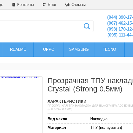
щь
Контакты
Блог
Отзывы
(044) 390-17
(067) 462-15
(093) 170-12
(095) 111-44
REALME
OPPO
SAMSUNG
TECNO
Прозрачная ТПУ наклад
Crystal (Strong 0,5мм)
ХАРАКТЕРИСТИКИ
ПРОЗРАЧНАЯ ТПУ НАКЛАДКА ДЛЯ BLACKVIEW A90 EXEL
(STRONG 0,5ММ)
Вид чехла
Накладка
Материал
ТПУ (полиуретан)