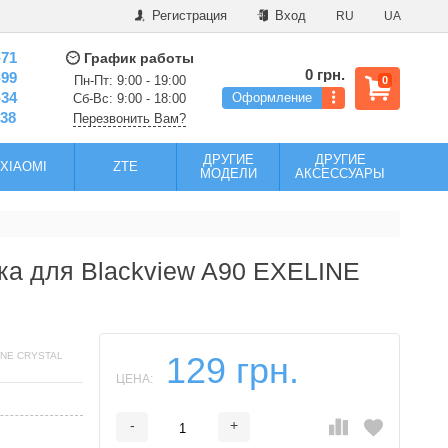
Регистрация
Вход
RU
UA
-71
График работы
0 грн.
-99
Пн-Пт: 9:00 - 19:00
0
-34
Оформление
Сб-Вс: 9:00 - 18:00
-38
Перезвонить Вам?
ДРУГИЕ
ДРУГИЕ
XIAOMI
ZTE
МОДЕЛИ
АКСЕССУАРЫ
ка для Blackview A90 EXELINE
INE CRYSTAL
129 грн.
ЦЕНА:
-
+
Добавляется...
Добавлен