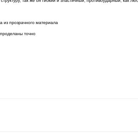
труктуру, так же он гибкий и эластичный, противоударный, как лю
на из прозрачного материала
 проделаны точно