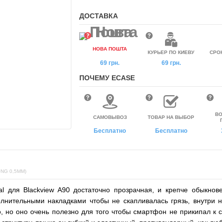
ДОСТАВКА
НОВА ПОШТА
КУРЬЕР ПО КИЕВУ
СРО
69 грн.
69 грн.
ПОЧЕМУ ECASE
ВО
САМОВЫВОЗ
ТОВАР НА ВЫБОР
Бесплатно
Бесплатно
NG 0,5ММ)
al
для Blackview A90
достаточно прозрачная, и крепче обыкнов
лнительными накладками чтобы не скапливалась грязь, внутри н
, но оно очень полезно для того чтобы смартфон не прикипал к 