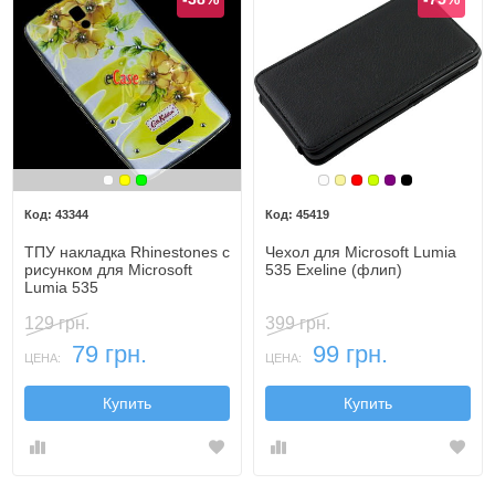
Белый
Желтый
Зеленый
Белый
Золотой
Красный
Лайм
Фиолетовый,
Черный
43344
45419
ТПУ накладка Rhinestones с
Чехол для Microsoft Lumia
рисунком для Microsoft
535 Exeline (флип)
Lumia 535
129 грн.
399 грн.
79 грн.
99 грн.
ЦЕНА:
ЦЕНА:
Купить
Купить