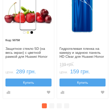
Белый
Золотой
Черный
50758
Защитное стекло 5D (на
Гидрогелевая пленка на
весь экран) с цветной
камеру и заднюю панель
рамкой для Huawei Honor
HD Clear для Huawei Honor
10 Lite
10 Lite
199 грн.
289 грн.
159 грн.
ЦЕНА:
ЦЕНА:
Купить
Купить