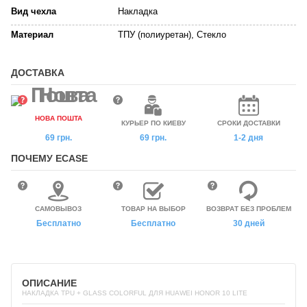
Вид чехла
Накладка
Материал
ТПУ (полиуретан), Стекло
ДОСТАВКА
НОВА ПОШТА
КУРЬЕР ПО КИЕВУ
СРОКИ ДОСТАВКИ
69 грн.
69 грн.
1-2 дня
ПОЧЕМУ ECASE
САМОВЫВОЗ
ТОВАР НА ВЫБОР
ВОЗВРАТ БЕЗ ПРОБЛЕМ
Бесплатно
Бесплатно
30 дней
ОПИСАНИЕ
НАКЛАДКА TPU + GLASS COLORFUL ДЛЯ HUAWEI HONOR 10 LITE