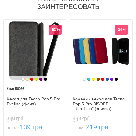
ЗАИНТЕРЕСОВАТЬ
-65%
-56%
Белый
Золотой
Красный
Лайм
Фиолетовый, темный
Черный
Белый
Бирюзовый
Желтый
Коричневый
Красный
Синий, темн
Фиолетовы
Черный
58056
Чехол для Tecno Pop 5 Pro
Кожаный чехол для Tecno
Exeline (флип)
Pop 5 Pro BiSOFF
"UltraThin" (книжка)
399 грн.
499 грн.
139 грн.
219 грн.
ЦЕНА:
ЦЕНА: