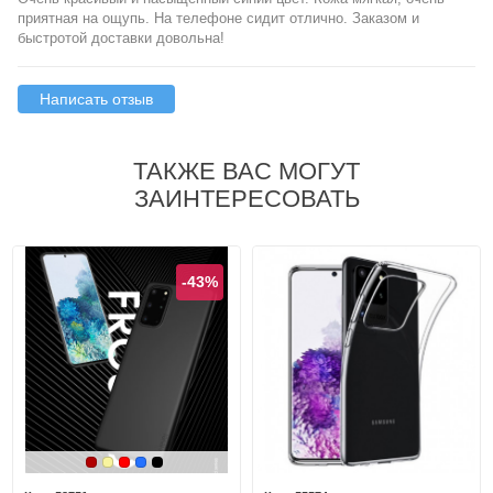
приятная на ощупь. На телефоне сидит отлично. Заказом и
быстротой доставки довольна!
Написать отзыв
ТАКЖЕ ВАС МОГУТ
ЗАИНТЕРЕСОВАТЬ
-43%
Бордовый
Золотой
Красный
Синий
Черный