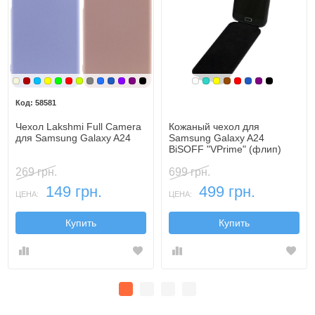
Бежевый
Бордовый
Голубой
Желтый
Зеленый
Красный
Лайм
Серый
Синий
Синий, темный
Фиолетовый
Фиолетовый, темный
Черный
Белый
Бирюзовый
Желтый
Коричневый
Красный
Синий, темн
Фиолетовы
Черный
58581
Чехол Lakshmi Full Camera
Кожаный чехол для
для Samsung Galaxy A24
Samsung Galaxy A24
BiSOFF "VPrime" (флип)
269 грн.
699 грн.
149 грн.
499 грн.
ЦЕНА:
ЦЕНА:
Купить
Купить