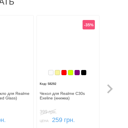
АТЬ
-35%
Белый
Золотой
Красный
Лайм
Фиолетовый, темный
Черный
58292
кло для Realme
Чехол для Realme C30s
Силиконовы
ed Glass)
Exeline (книжка)
Realme C30s
399 грн.
рн.
259 грн.
69 
ЦЕНА:
ЦЕНА: