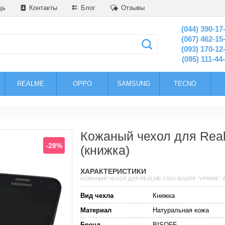
щь
Контакты
Блог
Отзывы
(044) 390-17
(067) 462-15
(093) 170-12
(095) 111-44
REALME
OPPO
SAMSUNG
TECNO
Кожаный чехол для Rea
-28%
(книжка)
ХАРАКТЕРИСТИКИ
КОЖАНЫЙ ЧЕХОЛ ДЛЯ REALME C30S BISOFF "VPRIME" 
Вид чехла
Книжка
Материал
Натуральная кожа
Бренд
BISOFF