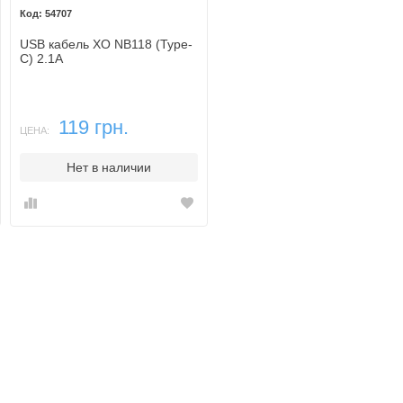
54707
USB кабель XO NB118 (Type-
C) 2.1A
119 грн.
ЦЕНА:
Нет в наличии