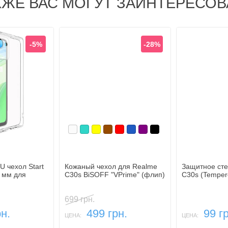
КЖЕ ВАС МОГУТ ЗАИНТЕРЕСОВ
-5%
-28%
Белый
Бирюзовый
Желтый
Коричневый
Красный
Синий, темный
Фиолетовый, темный
Черный
 чехол Start
Кожаный чехол для Realme
Защитное сте
5 мм для
C30s BiSOFF "VPrime" (флип)
C30s (Temper
699 грн.
н.
499 грн.
99 г
ЦЕНА:
ЦЕНА: