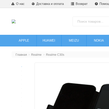
О нас
Доставка и оплата
Возврат
Помо
APPLE
HUAWEI
MEIZU
NOKIA
Главная
Realme
Realme C30s