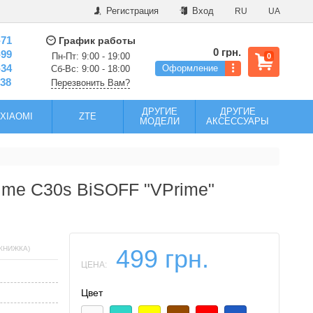
Регистрация
Вход
RU
UA
-71
График работы
0 грн.
-99
Пн-Пт: 9:00 - 19:00
0
-34
Оформление
Сб-Вс: 9:00 - 18:00
-38
Перезвонить Вам?
ДРУГИЕ
ДРУГИЕ
XIAOMI
ZTE
МОДЕЛИ
АКСЕССУАРЫ
lme C30s BiSOFF "VPrime"
(КНИЖКА)
499 грн.
ЦЕНА:
Цвет