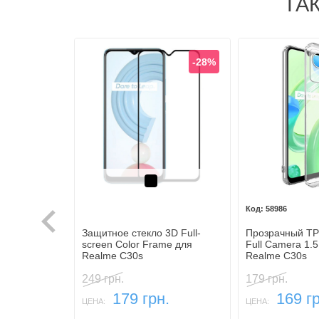
ТА
-28%
Черный
58986
Защитное стекло 3D Full-
Прозрачный TPU
screen Color Frame для
Full Camera 1.
Realme C30s
Realme C30s
249 грн.
179 грн.
179 грн.
169 гр
ЦЕНА:
ЦЕНА: