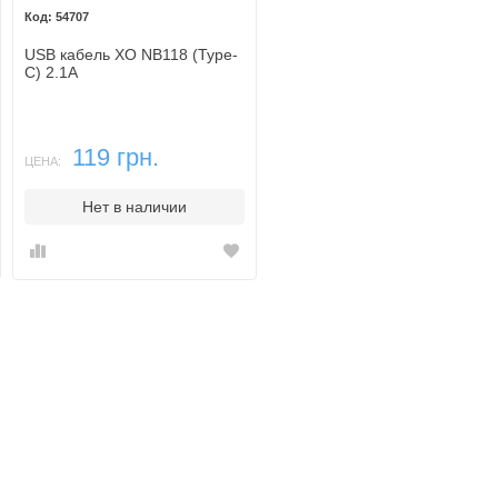
54707
USB кабель XO NB118 (Type-
C) 2.1A
119 грн.
ЦЕНА:
Нет в наличии