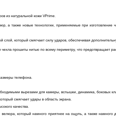
ов из натуральной кожи VPrime.
юр, а также новые технологии, применяемые при изготовление ч
ый слой, который смягчает силу ударов, обеспечивая дополнитель
ли чехла прошиты нитью по всему периметру, что предотвращает р
 размеры телефона.
обходимыми вырезами для камеры, вспышки, динамика, боковых кл
который смягчает удары в область экрана.
сокого качества.
 велюра, который намного приятнее на ощупь, а также намного 