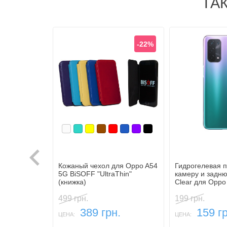
ТА
-22%
Белый
Бирюзовый
Желтый
Коричневый
Красный
Синий, темный
Фиолетовый
Черный
Кожаный чехол для Oppo A54
Гидрогелевая п
5G BiSOFF "UltraThin"
камеру и задн
(книжка)
Clear для Oppo
499 грн.
199 грн.
389 грн.
159 гр
ЦЕНА:
ЦЕНА: