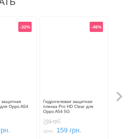
АТЬ
-32%
-46%
58367
 защитная
Гидрогелевая защитная
Прозрачный
для Oppo A54
пленка Pro HD Clear для
1.5 мм для
Oppo A54 5G
299 грн.
грн.
159 грн.
159
ЦЕНА:
ЦЕНА: