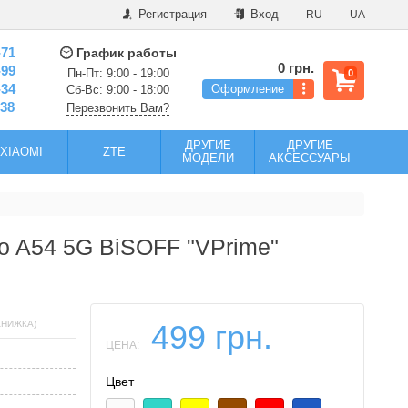
Регистрация
Вход
RU
UA
-71
График работы
0 грн.
-99
Пн-Пт: 9:00 - 19:00
0
-34
Оформление
Сб-Вс: 9:00 - 18:00
-38
Перезвонить Вам?
ДРУГИЕ
ДРУГИЕ
XIAOMI
ZTE
МОДЕЛИ
АКСЕССУАРЫ
o A54 5G BiSOFF "VPrime"
КНИЖКА)
499 грн.
ЦЕНА:
Цвет