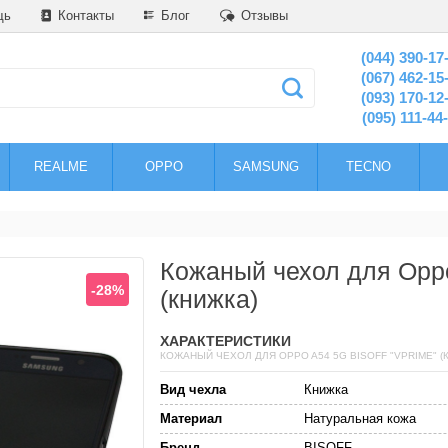
щь
Контакты
Блог
Отзывы
(044) 390-17
(067) 462-15
(093) 170-12
(095) 111-44
REALME
OPPO
SAMSUNG
TECNO
Кожаный чехол для Opp
-28%
(книжка)
ХАРАКТЕРИСТИКИ
КОЖАНЫЙ ЧЕХОЛ ДЛЯ OPPO A54 5G BISOFF "VPRIME" (
Вид чехла
Книжка
Материал
Натуральная кожа
Бренд
BISOFF