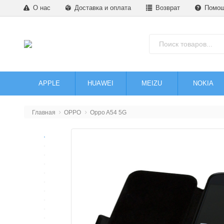
О нас
Доставка и оплата
Возврат
Помо
APPLE
HUAWEI
MEIZU
NOKIA
Главная
OPPO
Oppo A54 5G