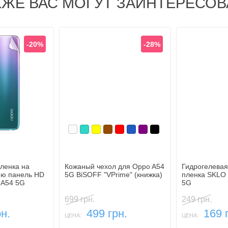
КЖЕ ВАС МОГУТ ЗАИНТЕРЕСОВ
-20%
-28%
Белый
Бирюзовый
Желтый
Коричневый
Красный
Синий, темный
Фиолетовый, темный
Черный
ленка на
Кожаный чехол для Oppo A54
Гидрогелевая
юю панель HD
5G BiSOFF "VPrime" (книжка)
пленка SKLO 
 A54 5G
5G
699 грн.
249 грн.
н.
499 грн.
169 
ЦЕНА:
ЦЕНА: