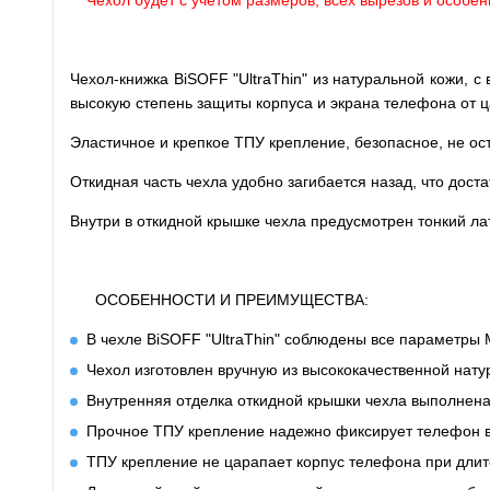
Чехол будет с учетом размеров, всех вырезов и особе
Чехол-книжка BiSOFF "UltraThin" из натуральной кожи, с
высокую степень защиты корпуса и экрана телефона от 
Эластичное и крепкое ТПУ крепление, безопасное, не ос
Откидная часть чехла удобно загибается назад, что дост
Внутри в откидной крышке чехла предусмотрен тонкий ла
ОСОБЕННОСТИ И ПРЕИМУЩЕСТВА:
В чехле BiSOFF "UltraThin" соблюдены все параметры M
Чехол изготовлен вручную из высококачественной нату
Внутренняя отделка откидной крышки чехла выполнена 
Прочное ТПУ крепление надежно фиксирует телефон в
ТПУ крепление не царапает корпус телефона при дли