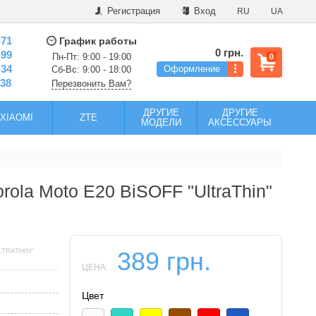
Регистрация
Вход
RU
UA
-71
График работы
0 грн.
-99
Пн-Пт: 9:00 - 19:00
0
-34
Оформление
Сб-Вс: 9:00 - 18:00
-38
Перезвонить Вам?
ДРУГИЕ
ДРУГИЕ
XIAOMI
ZTE
МОДЕЛИ
АКСЕССУАРЫ
ola Moto E20 BiSOFF "UltraThin"
TRATHIN"
389 грн.
ЦЕНА:
Цвет