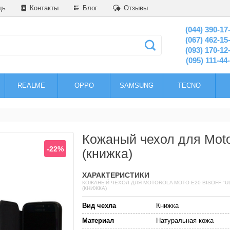
щь
Контакты
Блог
Отзывы
(044) 390-17
(067) 462-15
(093) 170-12
(095) 111-44
REALME
OPPO
SAMSUNG
TECNO
Кожаный чехол для Motor
-22%
(книжка)
ХАРАКТЕРИСТИКИ
КОЖАНЫЙ ЧЕХОЛ ДЛЯ MOTOROLA MOTO E20 BISOFF "UL
(КНИЖКА)
Вид чехла
Книжка
Материал
Натуральная кожа