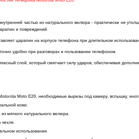
нностей телефона Motorola Moto E20.
 внутренней частью из натурального велюра - практически не утол
царапин и повреждений.
тавляет царапин на корпусе телефона при длительном использован
аточно удобно при разговорах и пользовании телефоном.
тексный слой, который смягчает силу ударов, обеспечивая дополн
otorola Moto E20, необходимые вырезы под камеру, вспышку, кнопк
ральной кожи.
из мягкого натурального велюра.
 чехле.
тельном использовании.