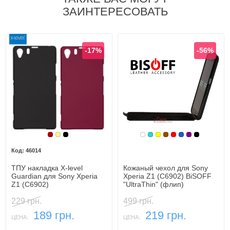
ЗАИНТЕРЕСОВАТЬ
-17%
-56%
Бордовый
Золотой
Черный
Белый
Бирюзовый
Желтый
Коричневый
Красный
Синий, темн
Фиолетовы
Черный
46014
ТПУ накладка X-level
Кожаный чехол для Sony
Guardiаn для Sony Xperia
Xperia Z1 (C6902) BiSOFF
Z1 (C6902)
"UltraThin" (флип)
229 грн.
499 грн.
189 грн.
219 грн.
ЦЕНА:
ЦЕНА: