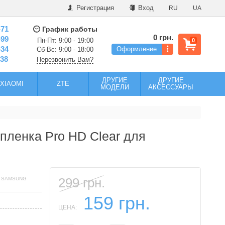
Регистрация
Вход
RU
UA
-71
График работы
0 грн.
-99
Пн-Пт: 9:00 - 19:00
0
-34
Оформление
Сб-Вс: 9:00 - 18:00
-38
Перезвонить Вам?
ДРУГИЕ
ДРУГИЕ
XIAOMI
ZTE
МОДЕЛИ
АКСЕССУАРЫ
пленка Pro HD Clear для
299 грн.
Я SAMSUNG
159 грн.
ЦЕНА: