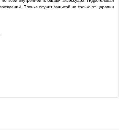
я по всей внутренней площади аксессуара. Гидрогелевая
вреждений. Пленка служит защитой не только от царапин
в