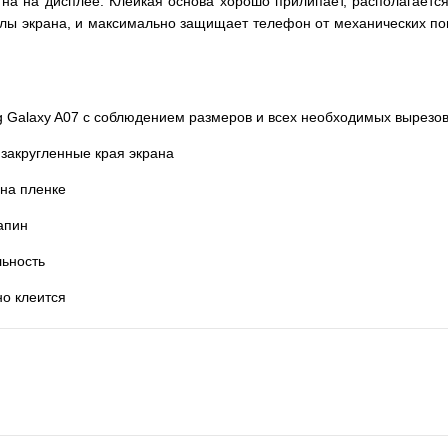
етна на дисплее. Клейкая основа хорошо прилипает, располагаетс
глы экрана, и максимально защищает телефон от механических по
 Galaxy A07 с соблюдением размеров и всех необходимых вырезо
 закругленные края экрана
 на пленке
рапин
льность
но клеится