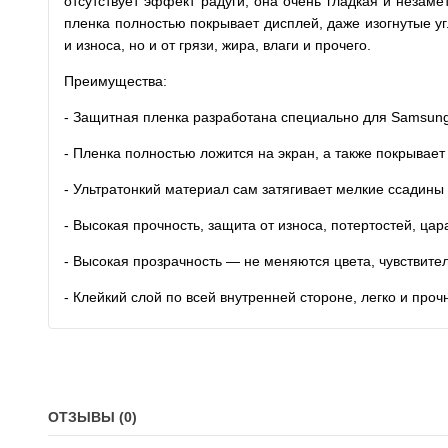
отсутствует эффект радуги, она очень гладкая и незам
пленка полностью покрывает дисплей, даже изогнутые у
и износа, но и от грязи, жира, влаги и прочего.
Преимущества:
- Защитная пленка разработана специально для Samsung
- Пленка полностью ложится на экран, а также покрывает
- Ультратонкий материал сам затягивает мелкие ссадины
- Высокая прочность, защита от износа, потертостей, ца
- Высокая прозрачность — не меняются цвета, чувствите
- Клейкий слой по всей внутренней стороне, легко и проч
ОТЗЫВЫ (0)