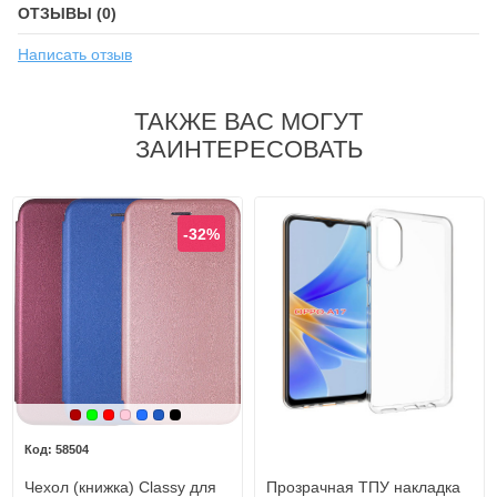
ОТЗЫВЫ (0)
Написать отзыв
ТАКЖЕ ВАС МОГУТ
ЗАИНТЕРЕСОВАТЬ
-32%
Бордовый
Зеленый
Красный
Розовый
Синий
Синий, темный
Черный
58504
Чехол (книжка) Classy для
Прозрачная ТПУ накладка