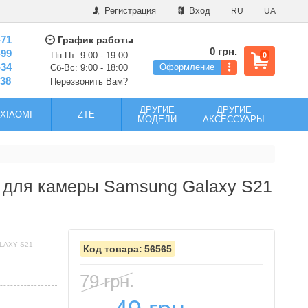
Регистрация
Вход
RU
UA
-71
График работы
0 грн.
-99
Пн-Пт: 9:00 - 19:00
0
-34
Оформление
Сб-Вс: 9:00 - 18:00
-38
Перезвонить Вам?
ДРУГИЕ
ДРУГИЕ
XIAOMI
ZTE
МОДЕЛИ
АКСЕССУАРЫ
о для камеры Samsung Galaxy S21
LAXY S21
56565
79 грн.