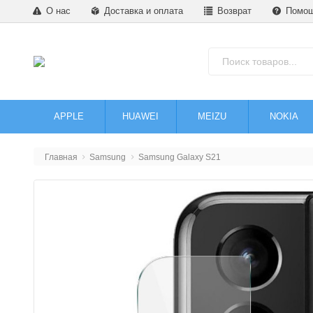
О нас
Доставка и оплата
Возврат
Помо
APPLE
HUAWEI
MEIZU
NOKIA
Главная
Samsung
Samsung Galaxy S21