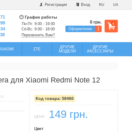
Регистрация
Вход
RU
UA
-71
График работы
0 грн.
-99
Пн-Пт: 9:00 - 19:00
0
-34
Оформление
Сб-Вс: 9:00 - 18:00
-38
Перезвонить Вам?
ДРУГИЕ
ДРУГИЕ
XIAOMI
ZTE
МОДЕЛИ
АКСЕССУАРЫ
era для Xiaomi Redmi Note 12
 12
58460
149 грн.
ЦЕНА:
Цвет