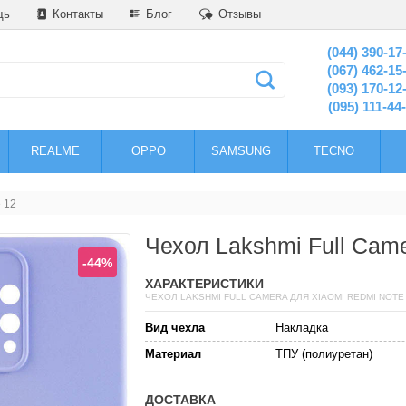
щь
Контакты
Блог
Отзывы
(044) 390-17
(067) 462-15
(093) 170-12
(095) 111-44
REALME
OPPO
SAMSUNG
TECNO
 12
Чехол Lakshmi Full Cam
-44%
ХАРАКТЕРИСТИКИ
ЧЕХОЛ LAKSHMI FULL CAMERA ДЛЯ XIAOMI REDMI NOTE
Вид чехла
Накладка
Материал
ТПУ (полиуретан)
ДОСТАВКА