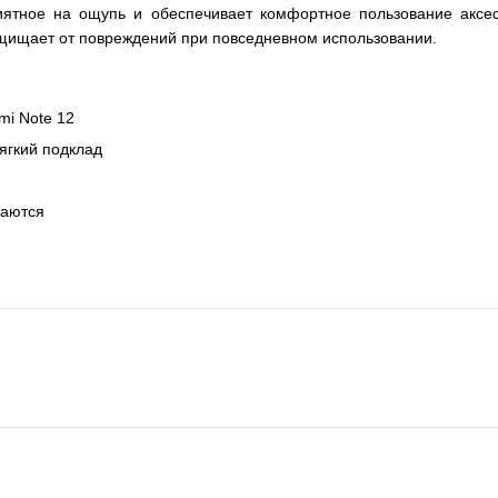
риятное на ощупь и обеспечивает комфортное пользование акс
ащищает от повреждений при повседневном использовании.
mi Note 12
мягкий подклад
маются