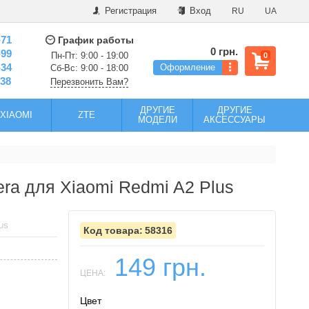
Регистрация
Вход
RU
UA
-71
График работы
0 грн.
-99
Пн-Пт: 9:00 - 19:00
0
-34
Оформление
Сб-Вс: 9:00 - 18:00
-38
Перезвонить Вам?
ДРУГИЕ
ДРУГИЕ
XIAOMI
ZTE
МОДЕЛИ
АКСЕССУАРЫ
era для Xiaomi Redmi A2 Plus
US
58316
149 грн.
ЦЕНА:
Цвет