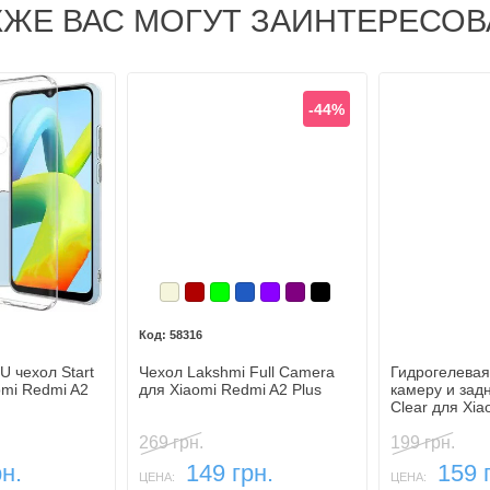
КЖЕ ВАС МОГУТ ЗАИНТЕРЕСОВ
-44%
Бежевый
Бордовый
Зеленый
Синий, темный
Фиолетовый
Фиолетовый, темный
Черный
58316
 чехол Start
Чехол Lakshmi Full Camera
Гидрогелевая
omi Redmi A2
для Xiaomi Redmi A2 Plus
камеру и за
Clear для Xia
Plus
269 грн.
199 грн.
н.
149 грн.
159 
ЦЕНА:
ЦЕНА: