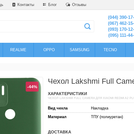
щь
Контакты
Блог
Отзывы
(044) 390-17
(067) 462-15
(093) 170-12
(095) 111-44
REALME
OPPO
SAMSUNG
TECNO
Чехол Lakshmi Full Cam
-44%
ХАРАКТЕРИСТИКИ
ЧЕХОЛ LAKSHMI FULL CAMERA ДЛЯ XIAOMI REDMI A2 PL
Вид чехла
Накладка
Материал
ТПУ (полиуретан)
ДОСТАВКА