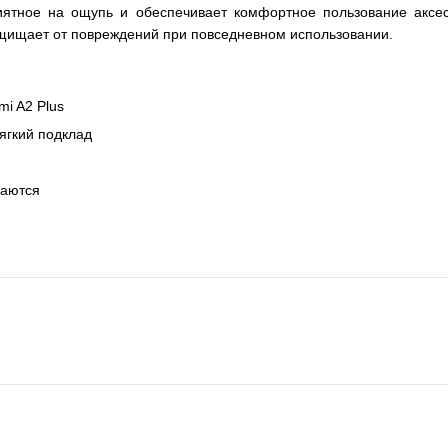
риятное на ощупь и обеспечивает комфортное пользование акс
ащищает от повреждений при повседневном использовании.
i A2 Plus
мягкий подклад
маются