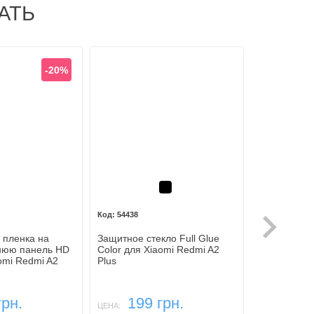
АТЬ
-20%
Черный
54438
54546
 пленка на
Защитное стекло Full Glue
Защитное ст
днюю панель HD
Color для Xiaomi Redmi A2
screen Colo
omi Redmi A2
Plus
Xiaomi Redm
249 грн.
грн.
199 грн.
179
ЦЕНА:
ЦЕНА: