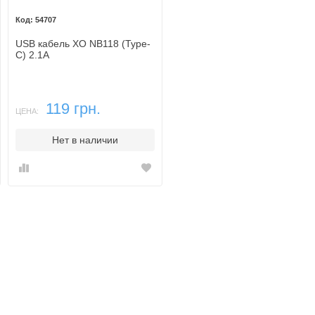
54707
USB кабель XO NB118 (Type-
C) 2.1A
119 грн.
ЦЕНА:
Нет в наличии