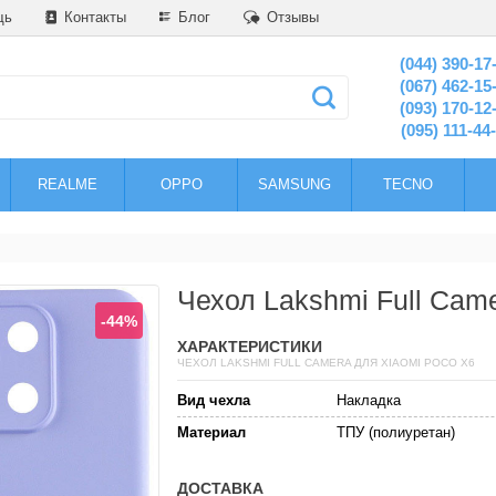
щь
Контакты
Блог
Отзывы
(044) 390-17
(067) 462-15
(093) 170-12
(095) 111-44
REALME
OPPO
SAMSUNG
TECNO
Чехол Lakshmi Full Cam
-44%
ХАРАКТЕРИСТИКИ
ЧЕХОЛ LAKSHMI FULL CAMERA ДЛЯ XIAOMI POCO X6
Вид чехла
Накладка
Материал
ТПУ (полиуретан)
ДОСТАВКА