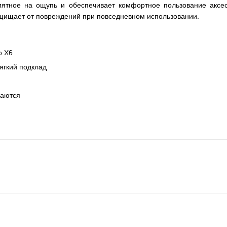
риятное на ощупь и обеспечивает комфортное пользование акс
ащищает от повреждений при повседневном использовании.
o X6
мягкий подклад
маются