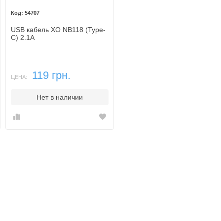
54707
USB кабель XO NB118 (Type-
C) 2.1A
119 грн.
ЦЕНА:
Нет в наличии