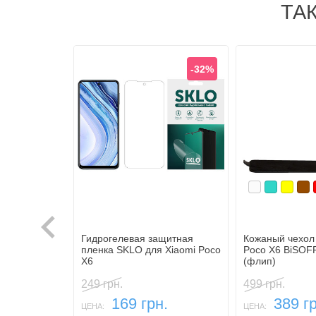
ТА
-32%
Белый
Бирюзов
Желты
Ко
Гидрогелевая защитная
Кожаный чехол 
пленка SKLO для Xiaomi Poco
Poco X6 BiSOFF
X6
(флип)
249 грн.
499 грн.
169 грн.
389 гр
ЦЕНА:
ЦЕНА: