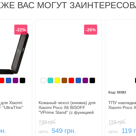
КЖЕ ВАС МОГУТ ЗАИНТЕРЕСОВ
-22%
-26%
ый
й
ричневый
Красный
Синий, темный
Фиолетовый, темный
Черный
Белый
Бирюзовый
Желтый
Коричневый
Красный
Синий, темный
Фиолетовый, темный
Черный
59383
для Xiaomi
Кожаный чехол (книжка) для
ТПУ накладка
 "UltraThin"
Xiaomi Poco X6 BiSOFF
Xiaomi Poco 
"VPrime Stand" (с функцией
подставки)
749 грн.
159 грн.
н.
549 грн.
119 
ЦЕНА:
ЦЕНА: