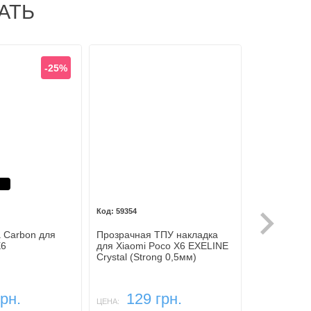
АТЬ
-25%
Черный
59354
59309
 Carbon для
Прозрачная ТПУ накладка
ТПУ накладк
X6
для Xiaomi Poco X6 EXELINE
(прозрачная
Crystal (Strong 0,5мм)
X6
грн.
129 грн.
169
ЦЕНА:
ЦЕНА: