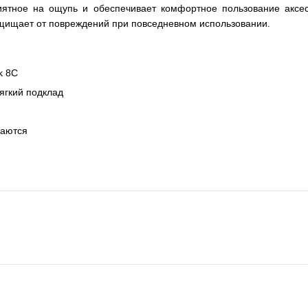
риятное на ощупь и обеспечивает комфортное пользование акс
ащищает от повреждений при повседневном использовании.
k 8C
мягкий подклад
маются