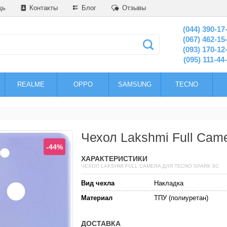
щь
Контакты
Блог
Отзывы
(044) 390-17
(067) 462-15
(093) 170-12
(095) 111-44
REALME
OPPO
SAMSUNG
TECNO
Чехол Lakshmi Full Cam
-44%
ХАРАКТЕРИСТИКИ
ЧЕХОЛ LAKSHMI FULL CAMERA ДЛЯ TECNO SPARK 8C
Вид чехла
Накладка
Материал
ТПУ (полиуретан)
ДОСТАВКА