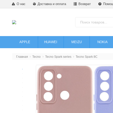
О нас
Доставка и оплата
Возврат
Помо
APPLE
HUAWEI
MEIZU
NOKIA
Главная
Tecno
Tecno Spark series
Tecno Spark 8C