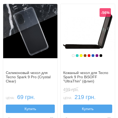
-56%
Белый
Бирюзовый
Желтый
Коричневый
Красный
Синий, темн
Фиолетовы
Черный
Силиконовый чехол для
Кожаный чехол для Tecno
Tecno Spark 9 Pro (Crystal
Spark 9 Pro BiSOFF
Clear)
"UltraThin" (флип)
499 грн.
69 грн.
219 грн.
ЦЕНА:
ЦЕНА:
Купить
Купить