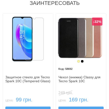
ЗАИНТЕРЕСОВАТЬ
-32%
Золотой
Черный
58692
Защитное стекло для Tecno
Чехол (книжка) Classy для
Spark 10C (Tempered Glass)
Tecno Spark 10C
249 грн.
99 грн.
169 грн.
ЦЕНА:
ЦЕНА: