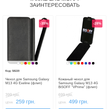
ЗАИНТЕРЕСОВАТЬ
-35%
-28%
Белый
Золотой
Красный
Лайм
Фиолетовый, темный
Черный
Белый
Бирюзовый
Желтый
Коричневый
Красный
Синий, темн
Фиолетовы
Черный
58220
Чехол для Samsung Galaxy
Кожаный чехол для
M13 4G Exeline (флип)
Samsung Galaxy M13 4G
BiSOFF "VPrime" (флип)
399 грн.
699 грн.
259 грн.
499 грн.
ЦЕНА:
ЦЕНА: